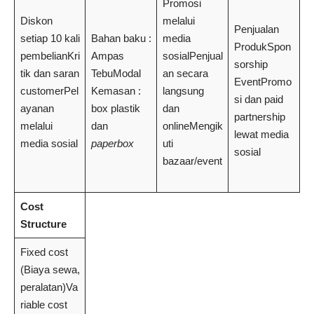
Promosi
Diskon
melalui
Penjualan
setiap 10 kali
Bahan baku :
media
ProdukSpon
pembelianKri
Ampas
sosialPenjual
sorship
tik dan saran
TebuModal
an secara
EventPromo
customerPel
Kemasan :
langsung
si dan paid
ayanan
box plastik
dan
partnership
melalui
dan
onlineMengik
lewat media
media sosial
paperbox
uti
sosial
bazaar/event
Cost
Structure
Fixed cost
(Biaya sewa,
peralatan)Va
riable cost