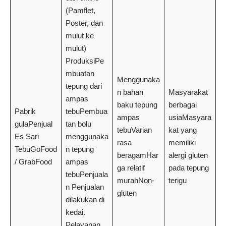
(Pamflet,
Poster, dan
mulut ke
mulut)
ProduksiPe
mbuatan
Menggunaka
tepung dari
n bahan
Masyarakat
ampas
baku tepung
berbagai
Pabrik
tebuPembua
ampas
usiaMasyara
gulaPenjual
tan bolu
tebuVarian
kat yang
Es Sari
menggunaka
rasa
memiliki
TebuGoFood
n tepung
beragamHar
alergi gluten
/ GrabFood
ampas
ga relatif
pada tepung
tebuPenjuala
murahNon-
terigu
n Penjualan
gluten
dilakukan di
kedai.
Pelayanan