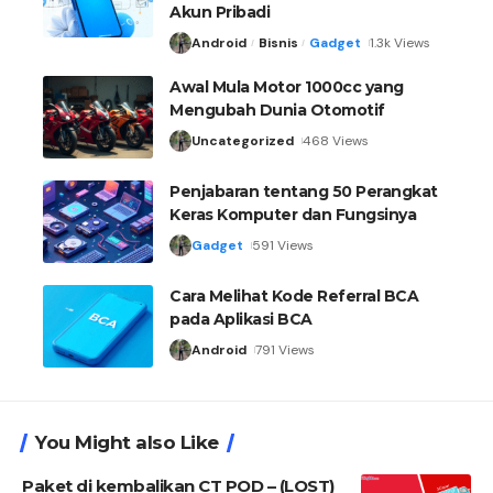
Akun Pribadi
Android
Bisnis
Gadget
1.3k Views
Awal Mula Motor 1000cc yang
Mengubah Dunia Otomotif
Uncategorized
468 Views
Penjabaran tentang 50 Perangkat
Keras Komputer dan Fungsinya
Gadget
591 Views
Cara Melihat Kode Referral BCA
pada Aplikasi BCA
Android
791 Views
You Might also Like
Paket di kembalikan CT POD – (LOST)