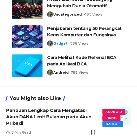
Mengubah Dunia Otomotif
Uncategorized
465 Views
Penjabaran tentang 50 Perangkat
Keras Komputer dan Fungsinya
Gadget
588 Views
Cara Melihat Kode Referral BCA
pada Aplikasi BCA
Android
788 Views
You Might also Like
Panduan Lengkap Cara Mengatasi
ANDROID
Akun DANA Limit Bulanan pada Akun
BISNIS
Pribadi
GADGET
8 Min Read