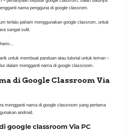
an – pertanyaan seputar google classrom, salah satunya
ngganti nama pengguna di google classrom.
um terlalu paham menggunakan google classrom, untuk
a sangat sulit.
pahami…
tarik untuk membuat panduan atau tutorial untuk teman –
lur dalam mengganti nama di google classroom.
ma di Google Classroom Via
cara mengganti nama di google classroom yang pertama
unakan android.
i google classroom Via PC