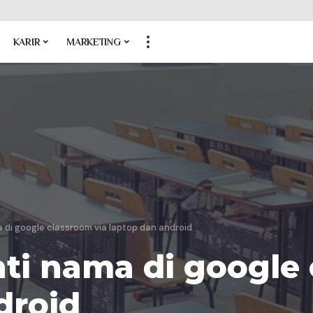
KARIR
MARKETING
di google classroom via laptop dan android
i nama di google 
droid