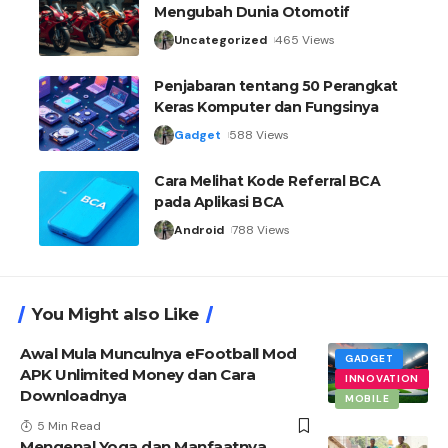
Mengubah Dunia Otomotif
Uncategorized
465 Views
Penjabaran tentang 50 Perangkat
Keras Komputer dan Fungsinya
Gadget
588 Views
Cara Melihat Kode Referral BCA
pada Aplikasi BCA
Android
788 Views
You Might also Like
Awal Mula Munculnya eFootball Mod
GADGET
APK Unlimited Money dan Cara
INNOVATION
Downloadnya
MOBILE
5 Min Read
Mengenal Yoga dan Manfaatnya