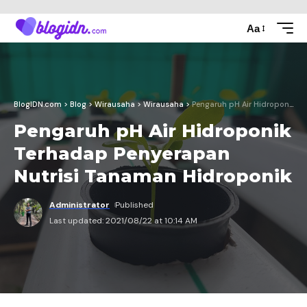
Aa
BlogIDN.com
>
Blog
>
Wirausaha
>
Wirausaha
>
Pengaruh pH Air Hidroponik Terhadap Penyerapan Nutrisi Tanaman Hidroponik
Pengaruh pH Air Hidroponik
Terhadap Penyerapan
Nutrisi Tanaman Hidroponik
Administrator
Published
Last updated: 2021/08/22 at 10:14 AM