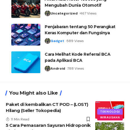
Mengubah Dunia Otomotif
Uncategorized
467 Views
Penjabaran tentang 50 Perangkat
Keras Komputer dan Fungsinya
Gadget
589 Views
Cara Melihat Kode Referral BCA
pada Aplikasi BCA
Android
788 Views
You Might also Like
Paket di kembalikan CT POD – (LOST)
Hilang (Seller Tokopedia)
TEKNOLOGI
WIRAUSAHA
11 Min Read
5 Cara Pemasaran Sayuran Hidroponik