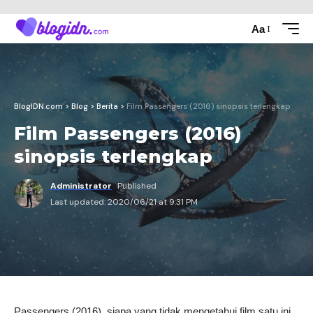
Aa
BlogIDN.com
>
Blog
>
Berita
>
Film Passengers (2016) sinopsis terlengkap
Film Passengers (2016)
sinopsis terlengkap
Administrator
Published
Last updated: 2020/06/21 at 9:31 PM
Passengers (2016), siapa yang tidak mengetahui film satu ini,