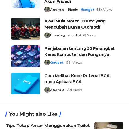
Akun Pribadi
Android
Bisnis
Gadget
1.3k Views
Awal Mula Motor 1000cc yang
Mengubah Dunia Otomotif
Uncategorized
468 Views
Penjabaran tentang 50 Perangkat
Keras Komputer dan Fungsinya
Gadget
591 Views
Cara Melihat Kode Referral BCA
pada Aplikasi BCA
Android
791 Views
You Might also Like
Tips Tetap Aman Menggunakan Toilet