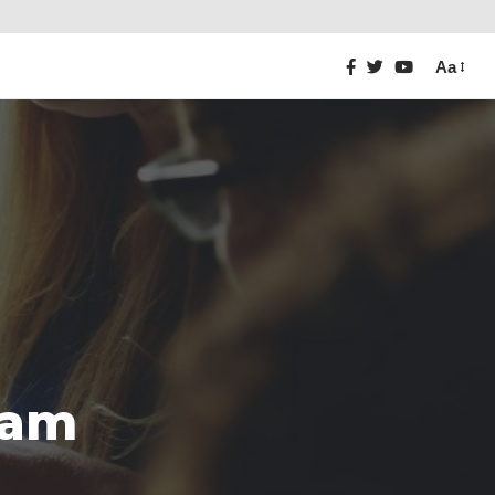
Aa
lam