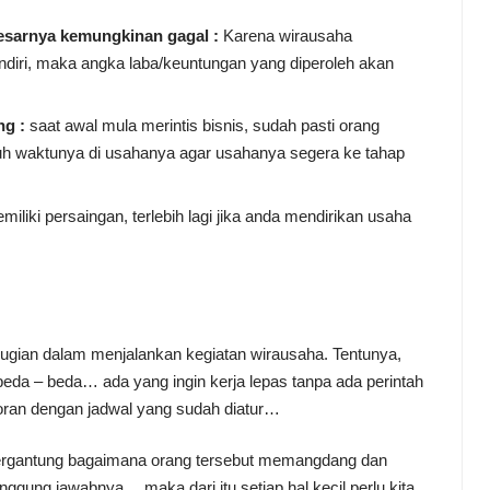
esarnya kemungkinan gagal :
Karena wirausaha
iri, maka angka laba/keuntungan yang diperoleh akan
ng :
saat awal mula merintis bisnis, sudah pasti orang
h waktunya di usahanya agar usahanya segera ke tahap
liki persaingan, terlebih lagi jika anda mendirikan usaha
rugian dalam menjalankan kegiatan wirausaha. Tentunya,
beda – beda… ada yang ingin kerja lepas tanpa ada perintah
toran dengan jadwal yang sudah diatur…
, tergantung bagaimana orang tersebut memangdang dan
ggung jawabnya… maka dari itu setiap hal kecil perlu kita