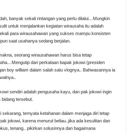
ah, banyak sekali rintangan yang perlu dilalui…Mungkin
ulit untuk menjalankan kegiatan wirausaha itu adalah
k sekali para wirausahawan yang sukses mampu konsisten
ipun saat usahanya sedang berjalan.
 makna, seorang wirausahawan harus bisa tetap
aha…Mengutip dari perkataan bapak jokowi (presiden
ngan boy william dalam salah satu vlognya.. Bahwasannya ia
walnya..
kowi sendiri adalah pengusaha kayu, dan pak jokowi ingin
bidang tersebut.
ti sekarang, ternyata ketahanan dalam menjaga diri tetap
ak jokowi, karena menurut beliau..jika ada kesulitan dan
okus, tenang.. pikirkan solusinnya dan bagaimana