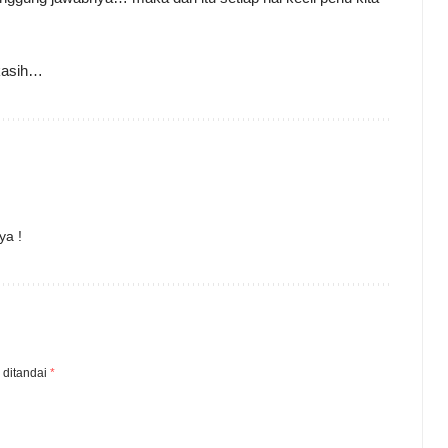
akasih…
ya !
 ditandai
*