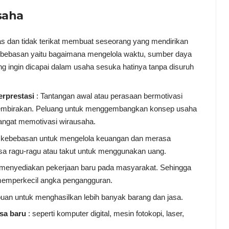
saha
s dan tidak terikat membuat seseorang yang mendirikan
kebebasan yaitu bagaimana mengelola waktu, sumber daya
ng ingin dicapai dalam usaha sesuka hatinya tanpa disuruh
erprestasi
: Tantangan awal atau perasaan bermotivasi
gembirakan. Peluang untuk menggembangkan konsep usaha
angat memotivasi wirausaha.
i kebebasan untuk mengelola keuangan dan merasa
rasa ragu-ragu atau takut untuk menggunakan uang.
 menyediakan pekerjaan baru pada masyarakat. Sehingga
memperkecil angka pengangguran.
an untuk menghasilkan lebih banyak barang dan jasa.
sa baru
: seperti komputer digital, mesin fotokopi, laser,