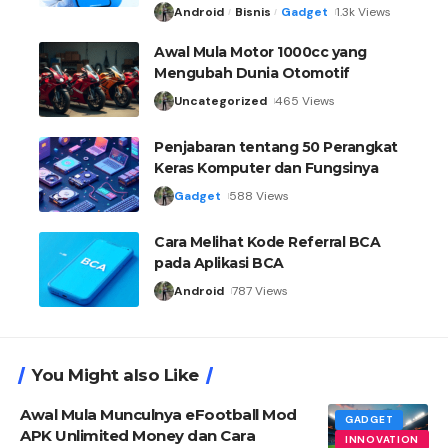
Android
Bisnis
Gadget
1.3k Views
Awal Mula Motor 1000cc yang
Mengubah Dunia Otomotif
Uncategorized
465 Views
Penjabaran tentang 50 Perangkat
Keras Komputer dan Fungsinya
Gadget
588 Views
Cara Melihat Kode Referral BCA
pada Aplikasi BCA
Android
787 Views
You Might also Like
Awal Mula Munculnya eFootball Mod
GADGET
APK Unlimited Money dan Cara
INNOVATION