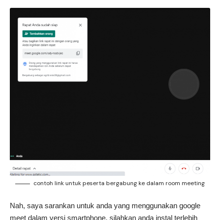
contoh link untuk peserta bergabung ke dalam room meeting
Nah, saya sarankan untuk anda yang menggunakan google
meet dalam versi smartphone, silahkan anda instal terlebih