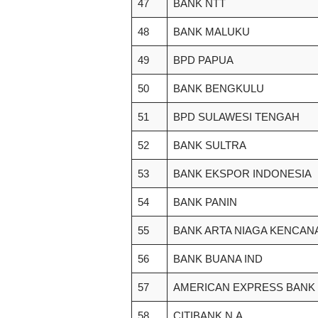
47
BANK NTT
48
BANK MALUKU
49
BPD PAPUA
50
BANK BENGKULU
51
BPD SULAWESI TENGAH
52
BANK SULTRA
53
BANK EKSPOR INDONESIA
54
BANK PANIN
55
BANK ARTA NIAGA KENCAN
56
BANK BUANA IND
57
AMERICAN EXPRESS BANK 
58
CITIBANK N.A.