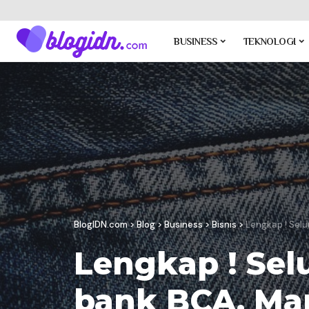
BUSINESS
TEKNOLOGI
BlogIDN.com
>
Blog
>
Business
>
Bisnis
>
Lengkap ! Selu
Lengkap ! Sel
bank BCA, Man