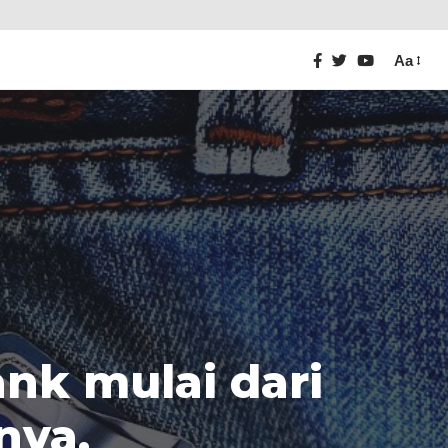
Aa
ank mulai dari
nya.