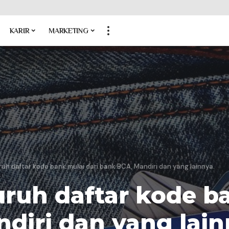
KARIR
MARKETING
ruh daftar kode bank mulai dari bank BCA, Mandiri dan yang lainnya.
uruh daftar kode b
diri dan yang lain