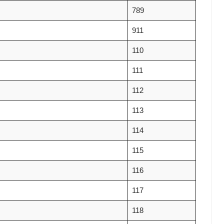
789
911
110
111
112
113
114
115
116
117
118