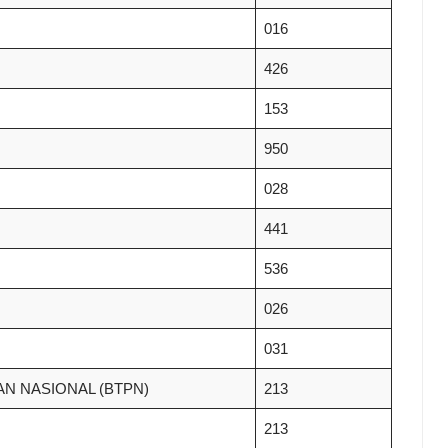
016
426
153
950
028
441
536
026
031
N NASIONAL (BTPN)
213
213