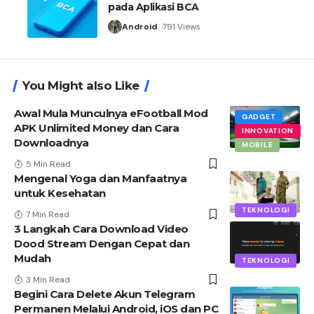
pada Aplikasi BCA
Android
791 Views
You Might also Like
Awal Mula Munculnya eFootball Mod
GADGET
APK Unlimited Money dan Cara
INNOVATION
Downloadnya
MOBILE
5 Min Read
Mengenal Yoga dan Manfaatnya
untuk Kesehatan
TEKNOLOGI
7 Min Read
3 Langkah Cara Download Video
Dood Stream Dengan Cepat dan
Mudah
TEKNOLOGI
3 Min Read
Begini Cara Delete Akun Telegram
Permanen Melalui Android, iOS dan PC