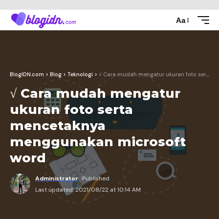
Aa
BlogIDN.com
>
Blog
>
Teknologi
>
√ Cara mudah mengatur ukuran foto serta mencetaknya menggunakan microsoft word
√ Cara mudah mengatur
ukuran foto serta
mencetaknya
menggunakan microsoft
word
Administrator
Published
Last updated: 2021/08/22 at 10:14 AM