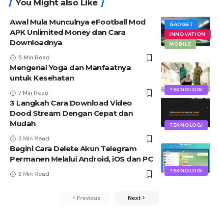
You Might also Like
Awal Mula Munculnya eFootball Mod
GADGET
APK Unlimited Money dan Cara
INNOVATION
Downloadnya
MOBILE
5 Min Read
Mengenal Yoga dan Manfaatnya
untuk Kesehatan
TEKNOLOGI
7 Min Read
3 Langkah Cara Download Video
Dood Stream Dengan Cepat dan
Mudah
TEKNOLOGI
3 Min Read
Begini Cara Delete Akun Telegram
Permanen Melalui Android, iOS dan PC
TEKNOLOGI
3 Min Read
Previous
Next